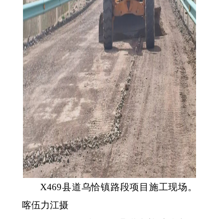
X469县道乌恰镇路段项目施工现场。
喀伍力江摄