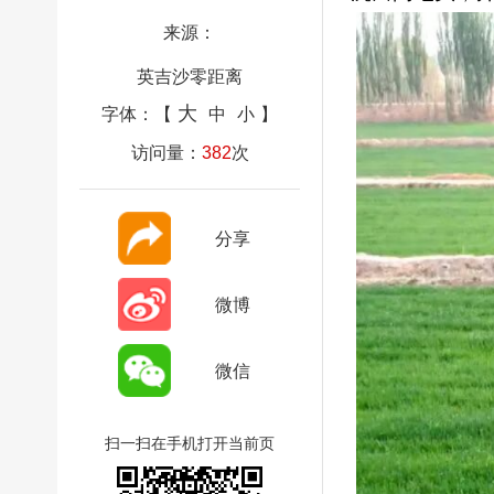
来源：
英吉沙零距离
大
字体：【
中
小
】
访问量：
382
次
分享
微博
微信
扫一扫在手机打开当前页