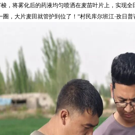
穿梭，将雾化后的药液均匀喷洒在麦苗叶片上，实现全
一圈，大片麦田就管护到位了！”村民库尔班江·孜日普