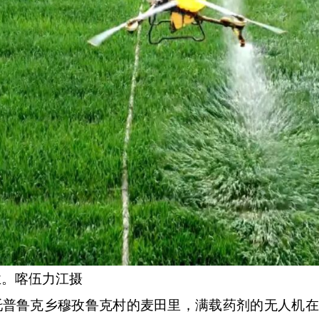
业。喀伍力江
摄
托普鲁克乡穆孜鲁克村的麦田里，满载药剂的无人机在