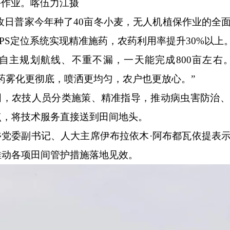
手作业。喀伍力江
摄
·孜日普家今年种了40亩冬小麦，无人机植保作业的全
PS定位系统实现精准施药，农药利用率提升30%以上
会自主规划航线、不重不漏，一天能完成800亩左右
药雾化更彻底，喷洒更均匀，农户也更放心。”
田，农技人员分类施策、精准指导，推动病虫害防治、
点，将技术服务直接送到田间地头。
乡党委副书记、人大主席伊布拉依木
·阿布都瓦依提表
推动各项田间管护措施落地见效。