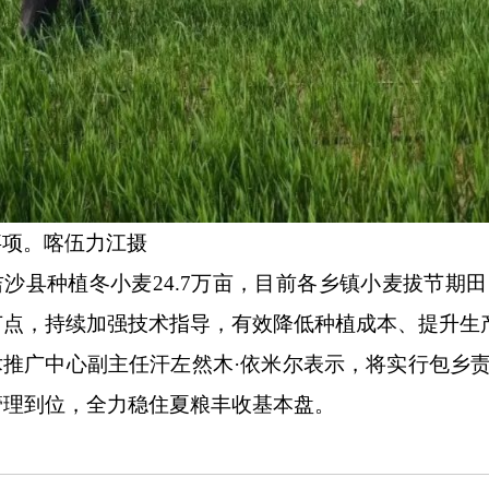
事项。喀伍力江
摄
吉沙县种植冬小麦
24.7万亩，目前各乡镇小麦拔节
节点，持续加强技术指导，有效降低种植成本、提升生
术推广中心副主任汗左然木
·依米尔表示，将实行包乡
管理到位，全力稳住夏粮丰收基本盘。