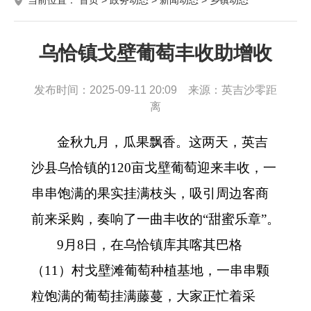
乌恰镇戈壁葡萄丰收助增收
发布时间：2025-09-11 20:09 来源：英吉沙零距
离
金秋九月，瓜果飘香。这两天，英吉
沙县乌恰镇的
120亩戈壁葡萄迎来丰收，一
串串饱满的果实挂满枝头，吸引周边客商
前来采购，奏响了一曲丰收的“甜蜜乐章”。
9
月
8
日，在
乌恰镇库其喀其巴格
（
11）村戈壁滩葡萄种植基地，一串串颗
粒饱满的葡萄挂满藤蔓，大家正忙着采