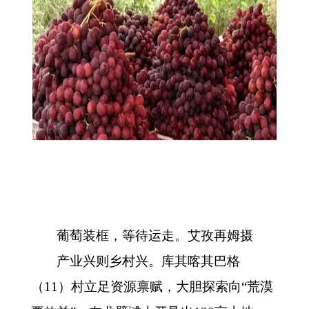
葡萄装框，等待运走。艾孜再姆
摄
产业兴则乡村兴。库其喀其巴格
（
11）村立足资源禀赋，大胆探索向“荒漠